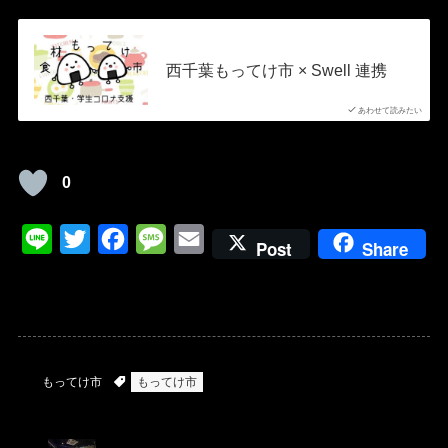
西千葉もってけ市 × Swell 連携
あわせて読みたい
0
L
T
F
M
E
Post
Share
i
w
a
e
m
n
i
c
s
a
e
t
e
s
i
t
b
a
l
もってけ市
もってけ市
e
o
g
r
o
e