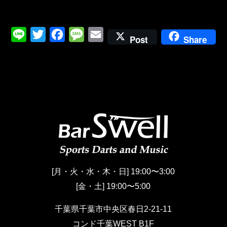
L
T
F
M
E
Post
Share
i
w
a
e
m
n
i
c
s
a
e
t
e
s
i
t
b
a
l
e
o
g
r
o
e
k
[月・火・水・木・日] 19:00〜3:00
[金・土] 19:00〜5:00
千葉県千葉市中央区春日2-21-11
コンド千葉WEST B1F