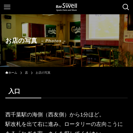
お店の写真
– Photos –
ホーム
店
お店の写真
入口
西千葉駅の海側（西友側）から1分ほど。
駅改札を出て右に進み、ロータリーの左向こうに